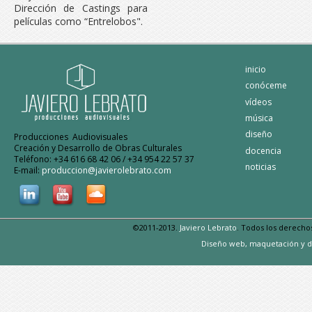
Dirección de Castings para
películas como “Entrelobos".
inicio
conóceme
vídeos
música
diseño
Producciones Audiovisuales
Creación y Desarrollo de Obras Culturales
docencia
Teléfono: +34 616 68 42 06 / +34 954 22 57 37
noticias
E-mail:
produccion@javierolebrato.com
©2011-2013.
Javiero Lebrato
. Todos los derecho
Diseño web, maquetación y d