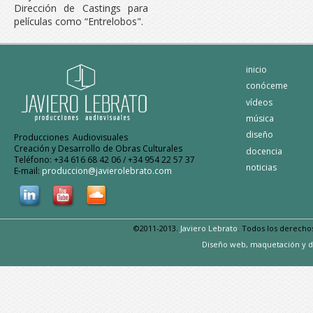
Dirección de Castings para
películas como “Entrelobos".
inicio
conóceme
vídeos
música
diseño
Producciones Audiovisuales
Creación y Desarrollo de Obras Culturales
docencia
Teléfono: +34 616 68 42 06 / +34 954 22 57 37
noticias
E-mail:
produccion@javierolebrato.com
©2011-2013.
Javiero Lebrato
. Todos los derecho
Diseño web, maquetación y d