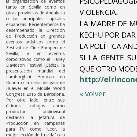
PSICOPEDAGOGÍ
la organización de eventos
tanto en Sevilla como en
VIOLENCIA.
otras provincias de Andalucía
o las principales capitales
LA MADRE DE M
españolas. Recientemente ha
desempeñado la Dirección
KECHU POR DAR
de Producción en grandes
eventos artísticos como el
LA POLÍTICA AN
Festival de Cine Europeo de
Sevilla, y en eventos
SI LA GENTE SU
corporativos como el Harley
Davidson Festival (Cádiz), la
QUE OTRO MODEL
presentación mundial del
Lamborghini Huracan en
http://elrinco
Ronda o la cena de gala de
Huawei en el Mobile World
« volver
Congress 2015 de Barcelona.
Por otro lado, entre sus
últimos trabajos como
productor audiovisual
destacan la Jefatura de
Producción en campañas
para TV, como “Leer, la
mejor lección de tu vida” o la