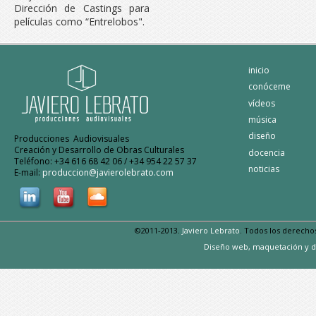
Dirección de Castings para
películas como “Entrelobos".
inicio
conóceme
vídeos
música
diseño
Producciones Audiovisuales
Creación y Desarrollo de Obras Culturales
docencia
Teléfono: +34 616 68 42 06 / +34 954 22 57 37
noticias
E-mail:
produccion@javierolebrato.com
©2011-2013.
Javiero Lebrato
. Todos los derecho
Diseño web, maquetación y d