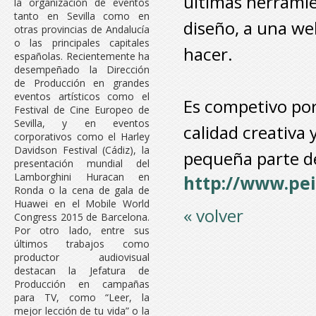
últimas herramie
la organización de eventos
tanto en Sevilla como en
diseño, a una we
otras provincias de Andalucía
o las principales capitales
hacer.
españolas. Recientemente ha
desempeñado la Dirección
de Producción en grandes
eventos artísticos como el
Es competivo por
Festival de Cine Europeo de
Sevilla, y en eventos
calidad creativa
corporativos como el Harley
Davidson Festival (Cádiz), la
pequeña parte de
presentación mundial del
Lamborghini Huracan en
http://www.pe
Ronda o la cena de gala de
Huawei en el Mobile World
« volver
Congress 2015 de Barcelona.
Por otro lado, entre sus
últimos trabajos como
productor audiovisual
destacan la Jefatura de
Producción en campañas
para TV, como “Leer, la
mejor lección de tu vida” o la