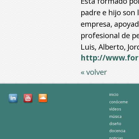
Esta formado por
padre e hijo son 
empresa, apoyado
profesional de pe
Luis, Alberto, Jor
http://www.fo
« volver
inicio
conóceme
vídeos
música
diseño
docencia
noticias