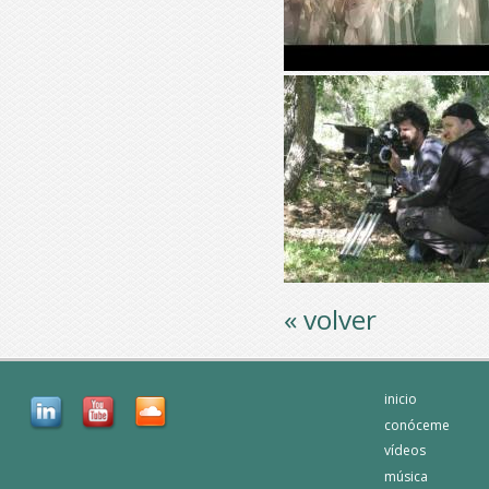
« volver
inicio
conóceme
vídeos
música