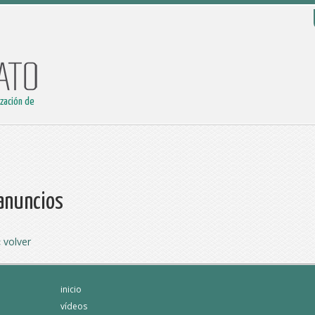
ización de
anuncios
« volver
inicio
vídeos